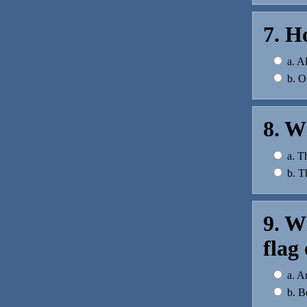
7. H
a. A
b. O
8. W
a. T
b. Th
9. W
flag 
a. Am
b. Bo