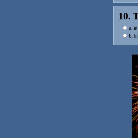
10. 
a. i
b. in