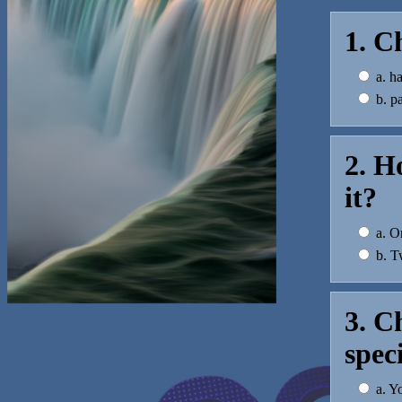
1. C
a. ha
b. pa
2. H
it?
a. O
b. T
3. C
spec
a. Yo