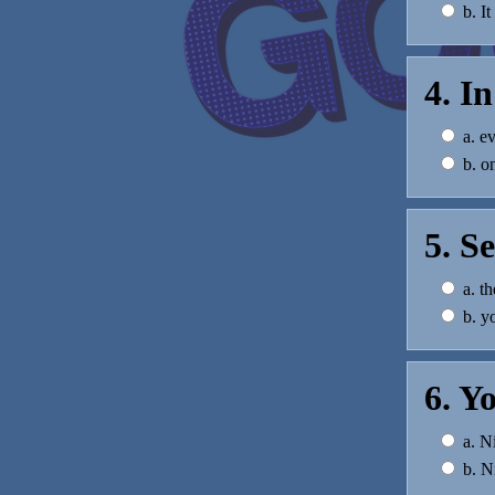
b. It
4. I
a. ev
b. on
5. S
a. th
b. yo
6. Y
a. Ni
b. Ni