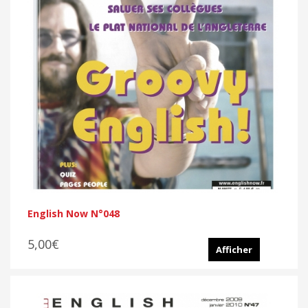
English Now N°048
5,00€
Afficher