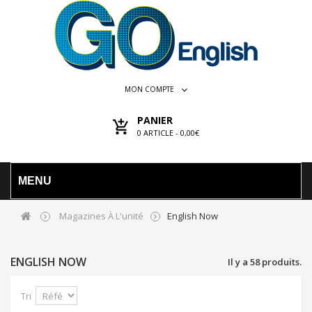
MON COMPTE
PANIER
0
ARTICLE -
0,00€
MENU
Magazines À L'unité
English Now
ENGLISH NOW
Il y a 58 produits.
Tri