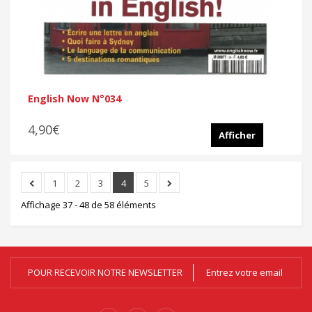
English Now N°034
4,90€
Afficher
1
2
3
4
5
Affichage 37 - 48 de 58 éléments
POUR RECEVOIR NOTRE NEWSLETTER