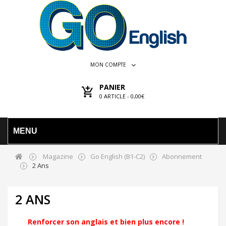
MON COMPTE
PANIER
0
ARTICLE -
0,00€
MENU
Magazine
Go English (B1-C2)
Abonnement
2 Ans
2 ANS
Renforcer son anglais et bien plus encore !