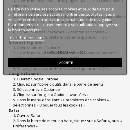
3. Dans le menu en haut de la page cliquez sur « Outils » puis «
Options »
Ce site Web utilise ses propres cookies et ceux de tiers pour
4. Sélectionnez l’onglet « Vie privée »
améliorer nos services et vous montrer des publicités liées à
5. Dans le menu déroulant à droite de « Règles de conservation
vos préférences en analysant vos habitudes de navigation.
», cliquez sur « utiliser les paramètres personnalisés pour
Pour donner votre consentement à son utilisation, appuyez sur
l’historique »
le bouton Accepter.
6. Un peu plus bas, décochez « Accepter les cookies »
7. Sauvegardez vos préférences en cliquant sur « OK »
Plus d'informations
Internet Explorer :
1. Ouvrez Internet Explorer
PERSONNALISATION
2. Dans le menu « Outils », sélectionnez « Options Internet »
3. Cliquez sur l’onglet « Confidentialité »
J'ACCEPTE
4. Cliquez sur « Avancé » et décochez « Accepter »
5. Sauvegardez vos préférences en cliquant sur « OK »
Google Chrome :
1. Ouvrez Google Chrome
2. Cliquez sur l’icône d’outils dans la barre de menu
3. Sélectionnez « Options »
4. Cliquez sur l’onglet « Options avancées »
5. Dans le menu déroulant « Paramètres des cookies »,
sélectionnez « Bloquer tous les cookies »
Safari :
1. Ouvrez Safari
2. Dans la barre de menu en haut, cliquez sur « Safari », puis «
Préférences »