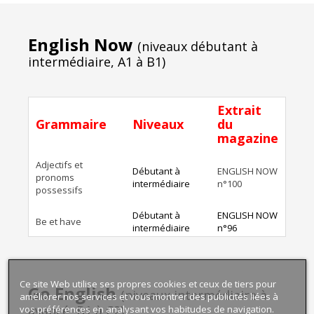
English Now
(niveaux débutant à
intermédiaire, A1 à B1)
Extrait
Grammaire
Niveaux
du
magazine
Adjectifs et
Débutant à
ENGLISH NOW
pronoms
intermédiaire
n°100
possessifs
Débutant à
ENGLISH NOW
Be et have
intermédiaire
n°96
Débutant à
ENGLISH NOW
Be + V-ing
intermédiaire
n°99
Ce site Web utilise ses propres cookies et ceux de tiers pour
Go English
Débutant à
ENGLISH NOW
(niveaux intermédiaire à
améliorer nos services et vous montrer des publicités liées à
Can et must
intermédiaire
n°102
avancé, B1 à C2)
vos préférences en analysant vos habitudes de navigation.