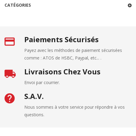
CATÉGORIES
Intermédiaire
GO ENGLISH
The (1/2)
à avancé
n°106
Intermédiaire
GO ENGLISH
The (2/2)
à avancé
n°107
Paiements Sécurisés
Intermédiaire
GO ENGLISH
Verbes + infinitif
à avancé
n°94
Payez avec les méthodes de paiement sécurisées
Intermédiaire
GO ENGLISH
comme : ATOS de HSBC, Paypal, etc... .
Who, that, which
à avancé
n°91
Livraisons Chez Vous
Intermédiaire
GO ENGLISH
Would
à avancé
n°90
Envoi par courrier.
S.A.V.
Nous sommes à votre service pour répondre à vos
questions.