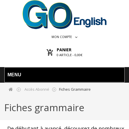
MON COMPTE
PANIER
0
ARTICLE -
0,00€
MENU
Accès Abonné
Fiches Grammaire
Fiches grammaire
De débutant à avancé, découvrez de nombreux