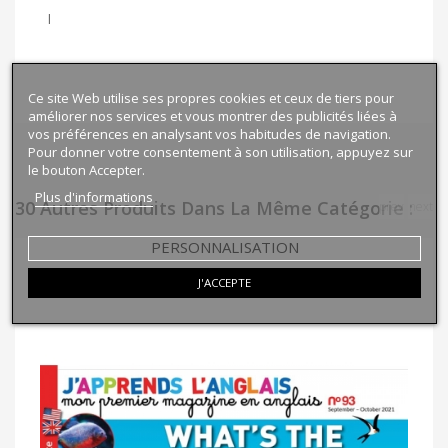
l
Ce site Web utilise ses propres cookies et ceux de tiers pour
améliorer nos services et vous montrer des publicités liées à
vos préférences en analysant vos habitudes de navigation.
Pour donner votre consentement à son utilisation, appuyez sur
le bouton Accepter.
Plus d'informations
30 Autres Produits Dans La Même Catégorie :
prev
next
PERSONNALISATION
J'ACCEPTE