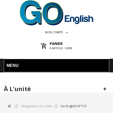
MON COMPTE
PANIER
0
ARTICLE -
0,00€
MENU
À L'unité
Magazines À L'unité
Go English N°113