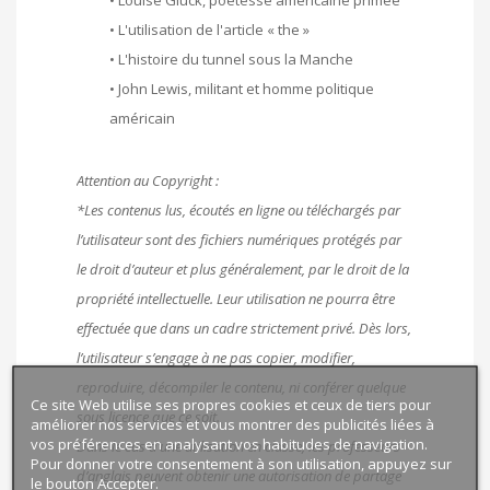
•
Louise Glück, poétesse américaine primée
•
L'utilisation de l'article « the »
•
L'histoire du tunnel sous la Manche
•
John Lewis, militant et homme politique
américain
Attention au Copyright :
*Les contenus lus, écoutés en ligne ou téléchargés par
l’utilisateur sont des fichiers numériques protégés par
le droit d’auteur et plus généralement, par le droit de la
propriété intellectuelle. Leur utilisation ne pourra être
effectuée que dans un cadre strictement privé. Dès lors,
l’utilisateur s’engage à ne pas copier, modifier,
reproduire, décompiler le contenu, ni conférer quelque
Ce site Web utilise ses propres cookies et ceux de tiers pour
sous licence que ce soit.
améliorer nos services et vous montrer des publicités liées à
vos préférences en analysant vos habitudes de navigation.
Dans le cas d’une utilisation en classe, les professeurs
Pour donner votre consentement à son utilisation, appuyez sur
d’anglais peuvent obtenir une autorisation de partage
le bouton Accepter.