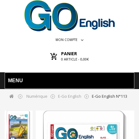
MON COMPTE
PANIER
0
ARTICLE -
0,00€
MENU
Numérique
E-Go English
E-Go English N°113