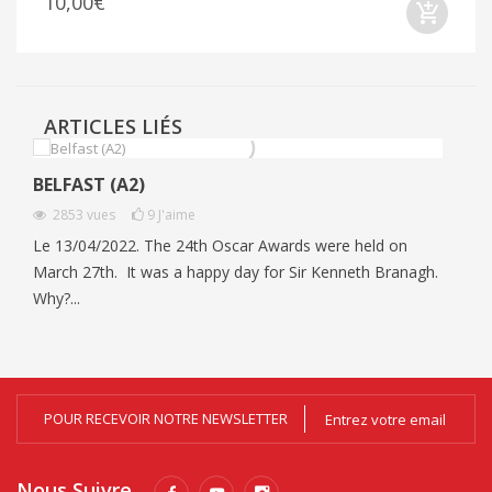
10,00€
ARTICLES LIÉS
BELFAST (A2)
2853
vues
9
J'aime
Le 13/04/2022. The 24th Oscar Awards were held on
March 27th. It was a happy day for Sir Kenneth Branagh.
Why?...
POUR RECEVOIR NOTRE NEWSLETTER
Nous Suivre