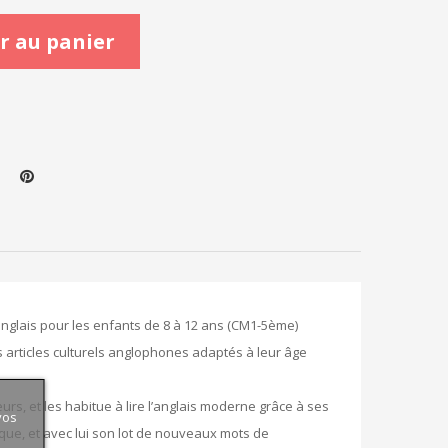
r au panier
anglais pour les enfants de 8 à 12 ans (CM1-5ème)
les articles culturels anglophones adaptés à leur âge
rs, et les habitue à lire l’anglais moderne grâce à ses
vos
ue, et avec lui son lot de nouveaux mots de