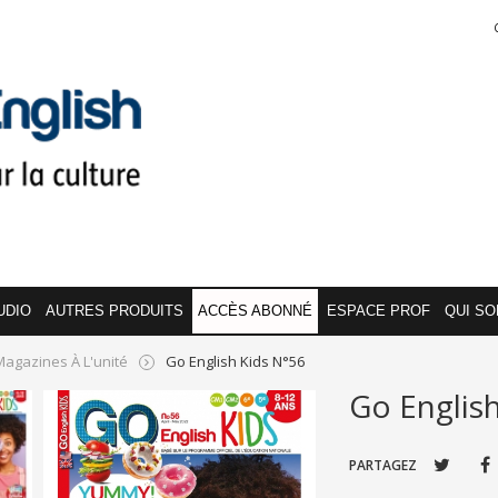
UDIO
AUTRES PRODUITS
ACCÈS ABONNÉ
ESPACE PROF
QUI S
Magazines À L'unité
Go English Kids N°56
Go English
PARTAGEZ