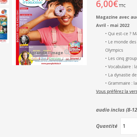
6,00€
TTC
Magazine avec aud
Avril - mai 2022
• Qui est-ce ? Ma
• Le monde des 
Olympics
Agrandir l'image
• Les cinq grou
• Vocabulaire : l
• La dynastie d
• Grammaire : la
Vous préférez la versi
audio inclus (8-1
Quantité