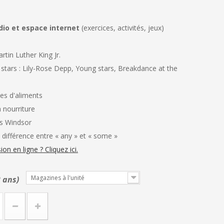
io et espace internet
(exercices, activités, jeux)
rtin Luther King Jr.
stars : Lily-Rose Depp, Young stars, Breakdance at the
pes d'aliments
a nourriture
es Windsor
 différence entre « any » et « some »
on en ligne ? Cliquez ici.
Magazines à l'unité
2 ans)