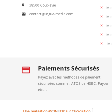
38500 Coublevie
Mes
contact@lingua-media.com
Mes
Mes
Mes
Me
Paiements Sécurisés
Payez avec les méthodes de paiement
sécurisées comme : ATOS de HSBC, Paypal,
etc... .
Une réalisation
CINETIX
sur
ClikSolution
.