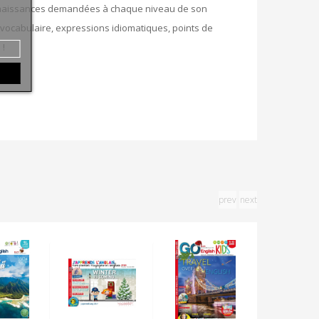
connaissances demandées à chaque niveau de son
 vocabulaire, expressions idiomatiques, points de
 !
prev
next
J'appren
L'anglai