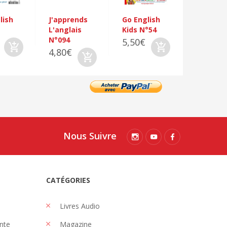
N°095
lish
J'apprends
Go English
5,00€
L'anglais
Kids N°54
N°094
5,50€
4,80€
Nous Suivre
CATÉGORIES
Livres Audio
nte
Magazine