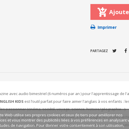
Ajoute
Imprimer
PARTAGEZ
ine avec audio bimestriel (6 numéros par an ) pour l'apprentissage de l'
NGLISH KIDS
est l’outil parfait pour faire aimer l'anglais à vos enfants : 
les passionner (cinéma, société, voyage, science, histoire/géographie…).
ite Web utilise ses propres cookies et ceux de tiers pour améliorer nos
sur le programme de l'Éducation nationale, il accompagne les jeunes lecteu
ices et vous montrer des publicités liées à vos préférences en analysant 
es variés et ses exercices. Chaque numéro apporte une nouvelle thématiq
tudes de navigation. Pour donner votre consentement à son utilisation,