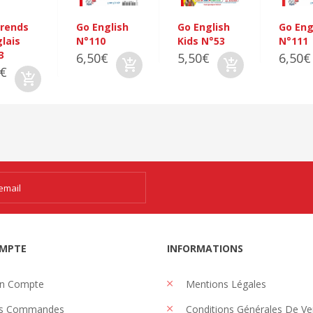
prends
Go English
Go English
Go Eng
glais
N°110
Kids N°53
N°111
3
6,50€
5,50€
6,50€
0€
MPTE
INFORMATIONS
n Compte
Mentions Légales
s Commandes
Conditions Générales De Ve