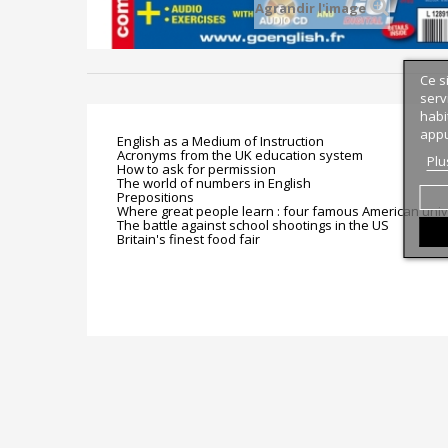
Agrandir l'image
Ce s
serv
habi
appu
English as a Medium of Instruction
Acronyms from the UK education system
Plu
How to ask for permission
The world of numbers in English
Prepositions
Where great people learn : four famous American univ
The battle against school shootings in the US
Britain's finest food fair