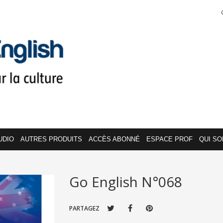
UDIO
AUTRES PRODUITS
ACCÈS ABONNÉ
ESPACE PROF
QUI S
Go English N°068
PARTAGEZ