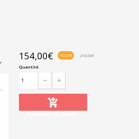
154,00€
-62,01€
216,00€
w
Quantité
Ajouter ce pack