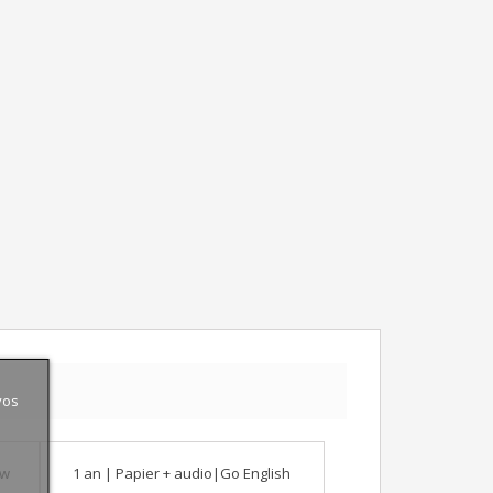
vos
ow
1 an | Papier + audio|Go English