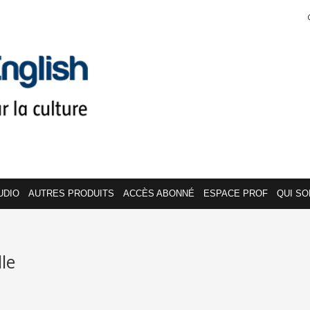
UDIO
AUTRES PRODUITS
ACCÈS ABONNÉ
ESPACE PROF
QUI S
le