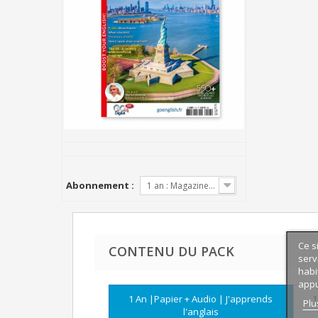
Abonnement :
1 an : Magazine + CD audio
Ce s
CONTENU DU PACK
serv
habi
appu
1 An |Papier + Audio | J'apprends
1
Plu
l'anglais