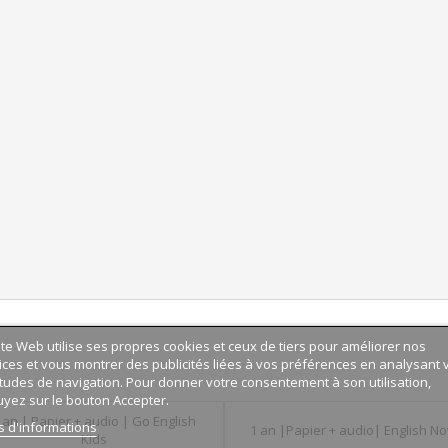
ite Web utilise ses propres cookies et ceux de tiers pour améliorer nos
ices et vous montrer des publicités liées à vos préférences en analysant 
tudes de navigation. Pour donner votre consentement à son utilisation,
yez sur le bouton Accepter.
 an | Papier + audio | Go English
s d'informations
1 an |Papier + audio| English N
Kids