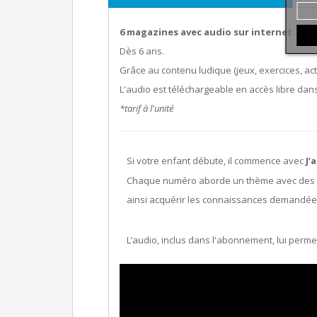
6 magazines avec audio sur internet
Dès 6 ans.
Grâce au contenu ludique (jeux, exercices, acti
L'audio est téléchargeable en accès libre dans
*tarif à l'unité
Si votre enfant débute, il commence avec
J’
Chaque numéro aborde un thème avec des str
ainsi acquérir les connaissances demandée
L’audio, inclus dans l'abonnement, lui perme