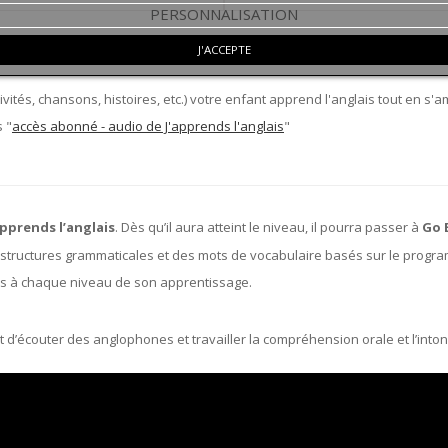
PERSONNALISATION
J'ACCEPTE
vités, chansons, histoires, etc.) votre enfant apprend l'anglais tout en s'
 "
accès abonné - audio de J'apprends l'anglais
"
apprends l’anglais
. Dès qu’il aura atteint le niveau, il pourra passer à
Go 
uctures grammaticales et des mots de vocabulaire basés sur le programm
s à chaque niveau de son apprentissage.
t d’écouter des anglophones et travailler la compréhension orale et l’into