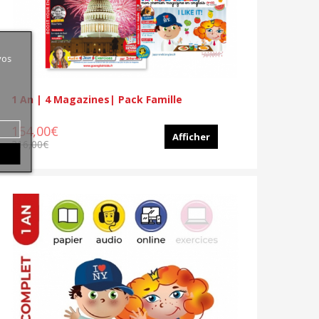
vos
1 An | 4 Magazines| Pack Famille
154,00€
Afficher
216,00€