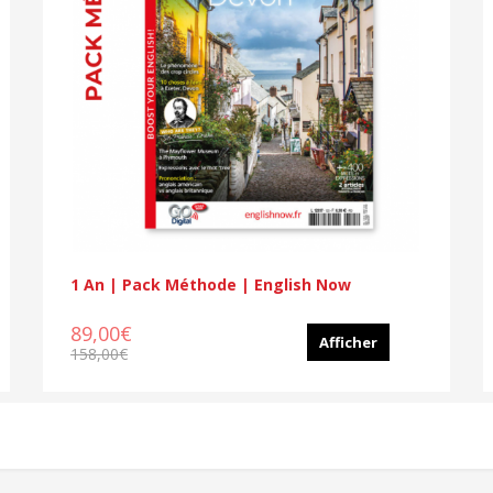
1 An | Pack Méthode | English Now
89,00€
Afficher
158,00€