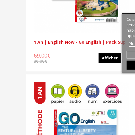
Ce s
serv
habi
appu
1 An | English Now - Go English | Pack Sup
Plu
69,00€
Afficher
86,00€