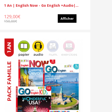
1 An | English Now - Go English +audio|...
129,00€
Afficher
150,00€