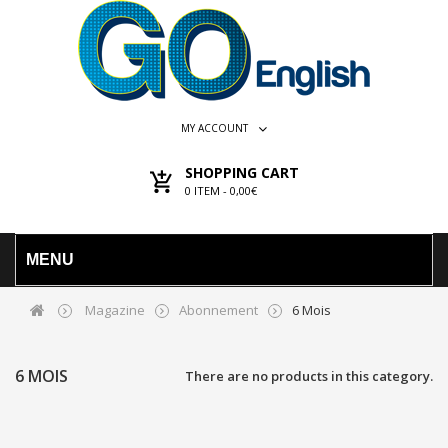
MY ACCOUNT
SHOPPING CART
0
ITEM -
0,00€
MENU
Magazine
Abonnement
6 Mois
6 MOIS
There are no products in this category.