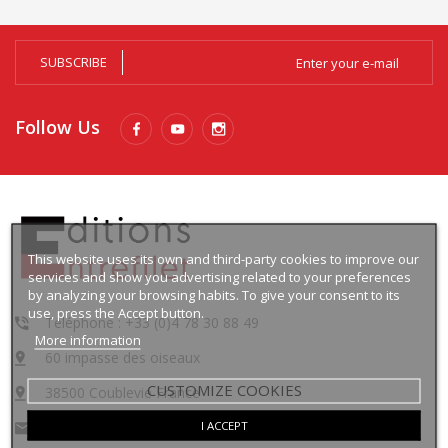
SUBSCRIBE
Follow Us
This website uses its own and third-party cookies to improve our
services and show you advertising related to your preferences
by analyzing your browsing habits. To give your consent to its
use, press the Accept button.
Téléphone : +33 (0)4 78 30 88 49
More information
60 impasse des oiseaux
CUSTOMIZE COOKIES
38500 Coublevie France
I ACCEPT
contact@lingua-media.com