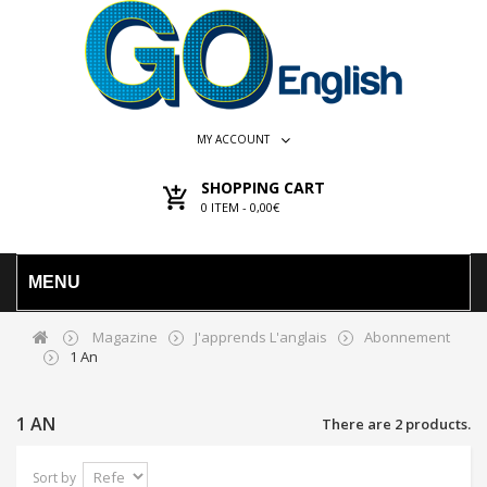
MY ACCOUNT
SHOPPING CART
0
ITEM -
0,00€
MENU
Magazine
J'apprends L'anglais
Abonnement
1 An
1 AN
There are 2 products.
Sort by