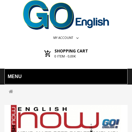
MY ACCOUNT
SHOPPING CART
0
ITEM -
0,00€
MENU