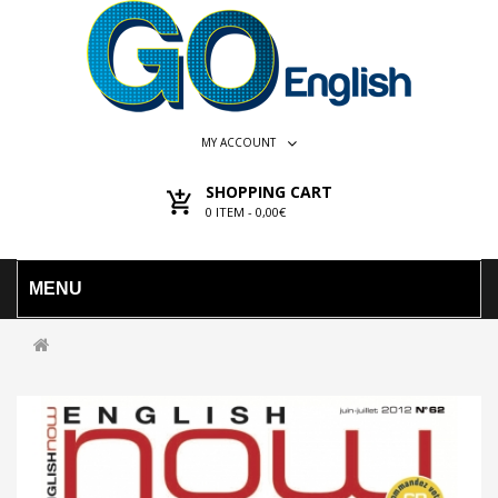
MY ACCOUNT
SHOPPING CART
0
ITEM -
0,00€
MENU