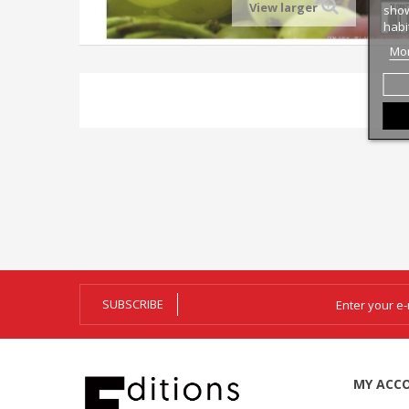
View larger
show
habi
Mor
SUBSCRIBE
MY ACC