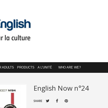
R ADULTS
PRODUCTS
A L'UNITÉ
WHO ARE WE?
English Now n°24
SHARE