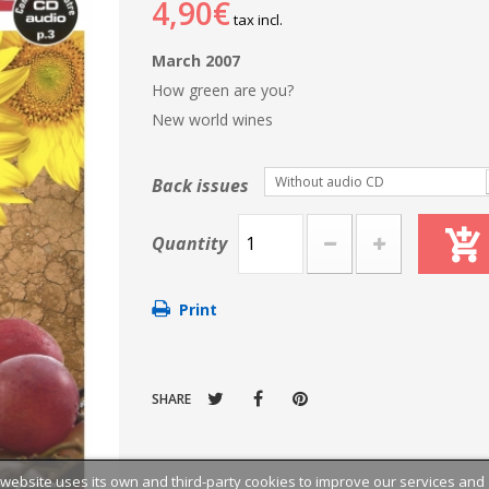
4,90€
tax incl.
March 2007
How green are you?
New world wines
Without audio CD
Back issues
Quantity
Print
SHARE
 website uses its own and third-party cookies to improve our services and