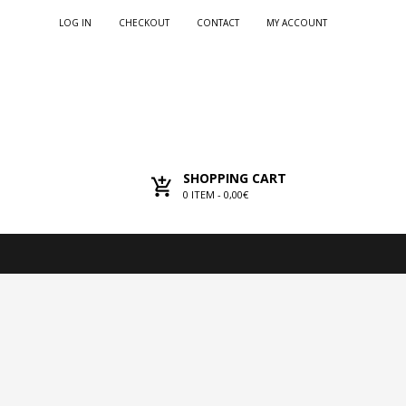
LOG IN
CHECKOUT
CONTACT
MY ACCOUNT
SHOPPING CART
0
ITEM -
0,00€