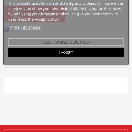
This website uses its own and third-party cookies to improve our
services and show you advertising related to your preferences
Add to cart
by analyzing your browsing habits. To give your consent to its
use, press the Accept button.
More information
Print
CUSTOMIZE COOKIES
I ACCEPT
SHARE