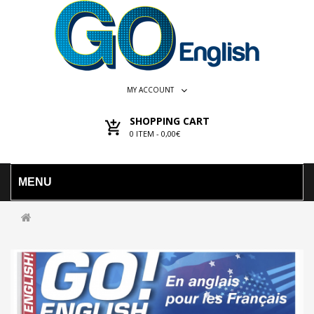
MY ACCOUNT
SHOPPING CART
0
ITEM -
0,00€
MENU