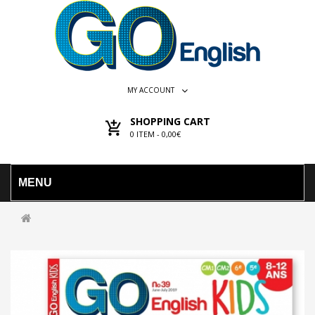
MY ACCOUNT
SHOPPING CART
0
ITEM -
0,00€
MENU