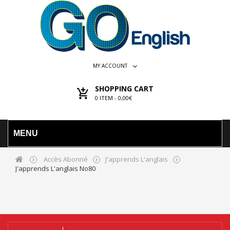
MY ACCOUNT
SHOPPING CART
0
ITEM -
0,00€
MENU
Accès Abonné
J'apprends L'anglais
J'apprends L'anglais No80