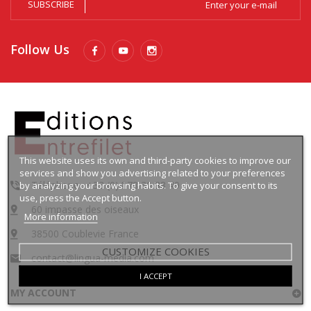
SUBSCRIBE
Follow Us
This website uses its own and third-party cookies to improve our
services and show you advertising related to your preferences
Téléphone : +33 (0)4 78 30 88 49
by analyzing your browsing habits. To give your consent to its
use, press the Accept button.
60 impasse des oiseaux
More information
38500 Coublevie France
CUSTOMIZE COOKIES
contact@lingua-media.com
I ACCEPT
MY ACCOUNT