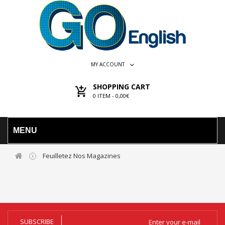
MY ACCOUNT
SHOPPING CART
0
ITEM -
0,00€
MENU
Feuilletez Nos Magazines
SUBSCRIBE