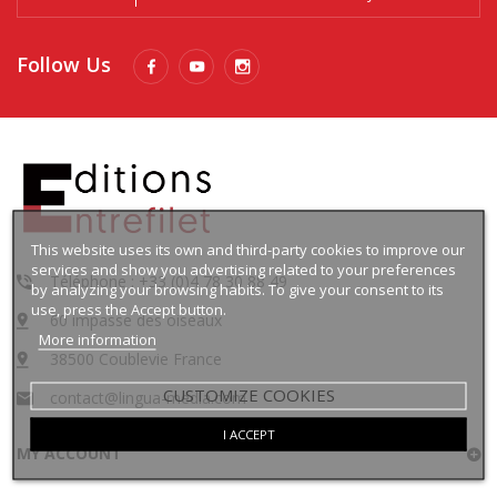
Follow Us
This website uses its own and third-party cookies to improve our
services and show you advertising related to your preferences
Téléphone : +33 (0)4 78 30 88 49
by analyzing your browsing habits. To give your consent to its
use, press the Accept button.
60 impasse des oiseaux
More information
38500 Coublevie France
CUSTOMIZE COOKIES
contact@lingua-media.com
I ACCEPT
MY ACCOUNT