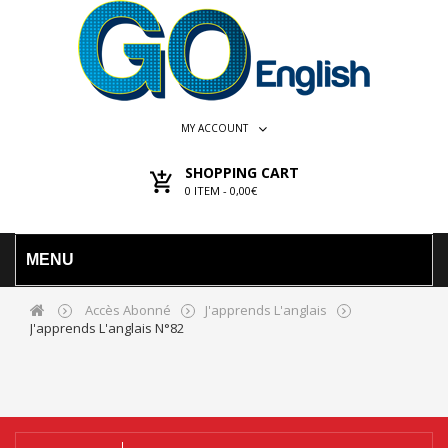
MY ACCOUNT
SHOPPING CART
0
ITEM -
0,00€
MENU
Accès Abonné
J'apprends L'anglais
J'apprends L'anglais N°82