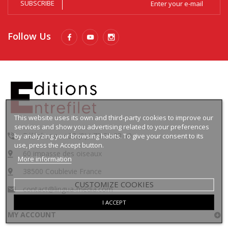
SUBSCRIBE
Follow Us
This website uses its own and third-party cookies to improve our
services and show you advertising related to your preferences
Téléphone : +33 (0)4 78 30 88 49
by analyzing your browsing habits. To give your consent to its
use, press the Accept button.
60 impasse des oiseaux
More information
38500 Coublevie France
CUSTOMIZE COOKIES
contact@lingua-media.com
I ACCEPT
MY ACCOUNT