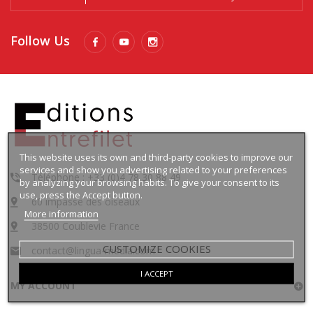
Follow Us
This website uses its own and third-party cookies to improve our
services and show you advertising related to your preferences
Téléphone : +33 (0)4 78 30 88 49
by analyzing your browsing habits. To give your consent to its
use, press the Accept button.
60 impasse des oiseaux
More information
38500 Coublevie France
CUSTOMIZE COOKIES
contact@lingua-media.com
I ACCEPT
MY ACCOUNT