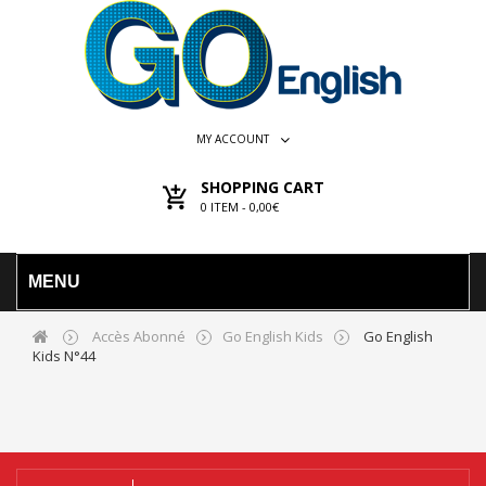
MY ACCOUNT
SHOPPING CART
0
ITEM -
0,00€
MENU
Accès Abonné
Go English Kids
Go English
Kids N°44