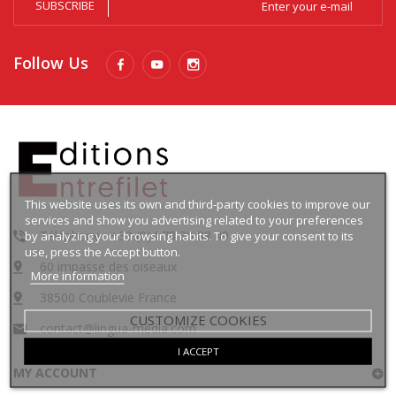
SUBSCRIBE
Follow Us
This website uses its own and third-party cookies to improve our
services and show you advertising related to your preferences
Téléphone : +33 (0)4 78 30 88 49
by analyzing your browsing habits. To give your consent to its
use, press the Accept button.
60 impasse des oiseaux
More information
38500 Coublevie France
CUSTOMIZE COOKIES
contact@lingua-media.com
I ACCEPT
MY ACCOUNT