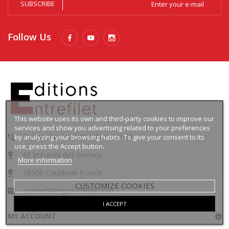
SUBSCRIBE
Follow Us
This website uses its own and third-party cookies to improve our
services and show you advertising related to your preferences
by analyzing your browsing habits. To give your consent to its
Téléphone : +33 (0)4 78 30 88 49
use, press the Accept button.
60 impasse des oiseaux
More information
38500 Coublevie France
CUSTOMIZE COOKIES
contact@lingua-media.com
I ACCEPT
MY ACCOUNT