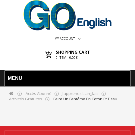
MY ACCOUNT
SHOPPING CART
0
ITEM -
0,00€
MENU
Accès Abonné
J'apprends L'anglais
Activités Gratuites
Faire Un Fantôme En Coton Et Tissu