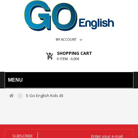
MY ACCOUNT
SHOPPING CART
0
ITEM -
0,00€
MENU
E-Go English Kids 45
SUBSCRIBE