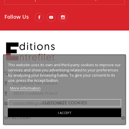
Follow Us
This website uses its own and third-party cookies to improve our
services and show you advertising related to your preferences
Téléphone : +33 (0)4 78 30 88 49
by analyzing your browsing habits. To give your consent to its
use, press the Accept button.
60 impasse des oiseaux
More information
38500 Coublevie France
CUSTOMIZE COOKIES
contact@lingua-media.com
I ACCEPT
MY ACCOUNT