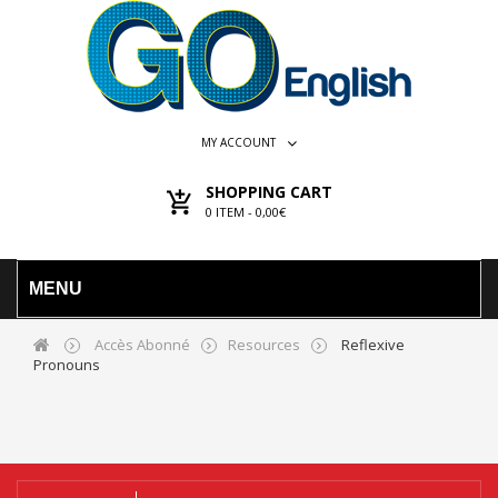
MY ACCOUNT
SHOPPING CART
0
ITEM -
0,00€
MENU
Accès Abonné
Resources
Reflexive
Pronouns