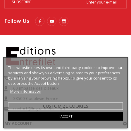
SUBSCRIBE
Follow Us
This website uses its own and third-party cookies to improve our
services and show you advertising related to your preferences
Téléphone : +33 (0)4 78 30 88 49
by analyzing your browsing habits. To give your consent to its
use, press the Accept button.
60 impasse des oiseaux
More information
38500 Coublevie France
CUSTOMIZE COOKIES
contact@lingua-media.com
I ACCEPT
MY ACCOUNT