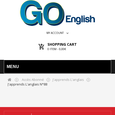
MY ACCOUNT
SHOPPING CART
0
ITEM -
0,00€
MENU
Accès Abonné
J'apprends L'anglais
J'apprends L'anglais N°88