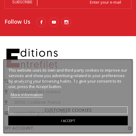
SUBSCRIBE
Follow Us
This website uses its own and third-party cookies to improve our
services and show you advertising related to your preferences
Téléphone : +33 (0)4 78 30 88 49
by analyzing your browsing habits. To give your consent to its
use, press the Accept button.
60 impasse des oiseaux
More information
38500 Coublevie France
CUSTOMIZE COOKIES
contact@lingua-media.com
I ACCEPT
MY ACCOUNT