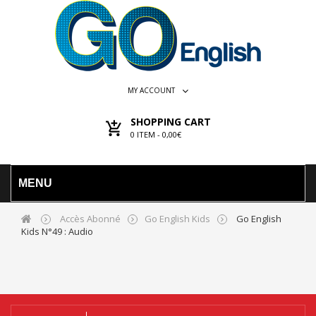
MY ACCOUNT
SHOPPING CART
0
ITEM -
0,00€
MENU
Accès Abonné
Go English Kids
Go English
Kids N°49 : Audio