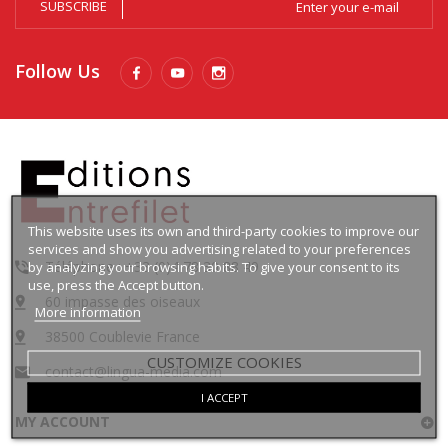
SUBSCRIBE
Follow Us
This website uses its own and third-party cookies to improve our
services and show you advertising related to your preferences
Téléphone : +33 (0)4 78 30 88 49
by analyzing your browsing habits. To give your consent to its
use, press the Accept button.
60 impasse des oiseaux
More information
38500 Coublevie France
CUSTOMIZE COOKIES
contact@lingua-media.com
I ACCEPT
MY ACCOUNT