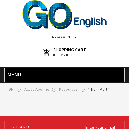
MY ACCOUNT
SHOPPING CART
0
ITEM -
0,00€
MENU
Accès Abonné
Resources
‘The’ – Part 1
SUBSCRIBE