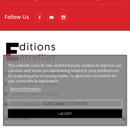
Follow Us
This website uses its own and third-party cookies to improve our
services and show you advertising related to your preferences
Téléphone : +33 (0)4 78 30 88 49
by analyzing your browsing habits. To give your consent to its
use, press the Accept button.
60 impasse des oiseaux
More information
38500 Coublevie France
CUSTOMIZE COOKIES
contact@lingua-media.com
I ACCEPT
MY ACCOUNT