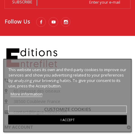
SUBSCRIBE
Follow Us
This website uses its own and third-party cookies to improve our
services and show you advertising related to your preferences
Téléphone : +33 (0)4 78 30 88 49
by analyzing your browsing habits. To give your consent to its
use, press the Accept button.
60 impasse des oiseaux
More information
38500 Coublevie France
CUSTOMIZE COOKIES
contact@lingua-media.com
I ACCEPT
MY ACCOUNT