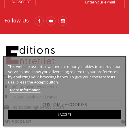
SUBSCRIBE
Follow Us
This website uses its own and third-party cookies to improve our
services and show you advertising related to your preferences
Téléphone : +33 (0)4 78 30 88 49
by analyzing your browsing habits. To give your consent to its
use, press the Accept button.
60 impasse des oiseaux
More information
38500 Coublevie France
CUSTOMIZE COOKIES
contact@lingua-media.com
I ACCEPT
MY ACCOUNT