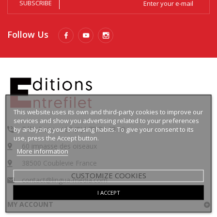
SUBSCRIBE
Follow Us
This website uses its own and third-party cookies to improve our
services and show you advertising related to your preferences
Téléphone : +33 (0)4 78 30 88 49
by analyzing your browsing habits. To give your consent to its
use, press the Accept button.
60 impasse des oiseaux
More information
38500 Coublevie France
CUSTOMIZE COOKIES
contact@lingua-media.com
I ACCEPT
MY ACCOUNT