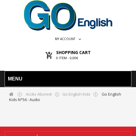
MY ACCOUNT
SHOPPING CART
0
ITEM -
0,00€
MENU
Accès Abonné
Go English Kids
Go English
Kids N°56 : Audio