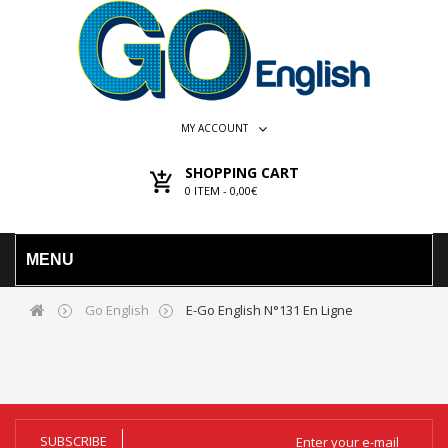
MY ACCOUNT
SHOPPING CART
0
ITEM -
0,00€
MENU
Go English
E-Go English N°131 En Ligne
SUBSCRIBE