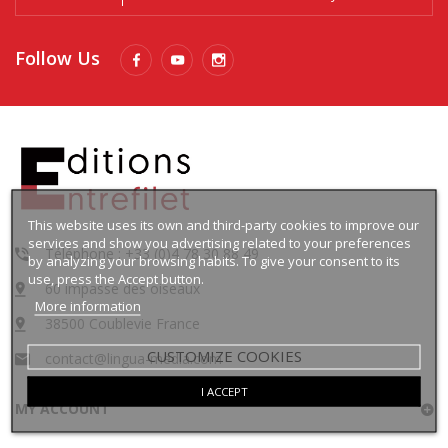
Follow Us
This website uses its own and third-party cookies to improve our
services and show you advertising related to your preferences
Téléphone : +33 (0)4 78 30 88 49
by analyzing your browsing habits. To give your consent to its
use, press the Accept button.
60 impasse des oiseaux
More information
38500 Coublevie France
CUSTOMIZE COOKIES
contact@lingua-media.com
I ACCEPT
MY ACCOUNT