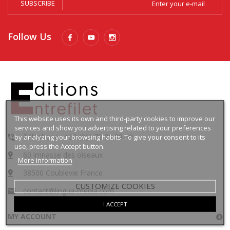
SUBSCRIBE
Follow Us
This website uses its own and third-party cookies to improve our
services and show you advertising related to your preferences
Téléphone : +33 (0)4 78 30 88 49
by analyzing your browsing habits. To give your consent to its
use, press the Accept button.
60 impasse des oiseaux
More information
38500 Coublevie France
CUSTOMIZE COOKIES
contact@lingua-media.com
I ACCEPT
MY ACCOUNT