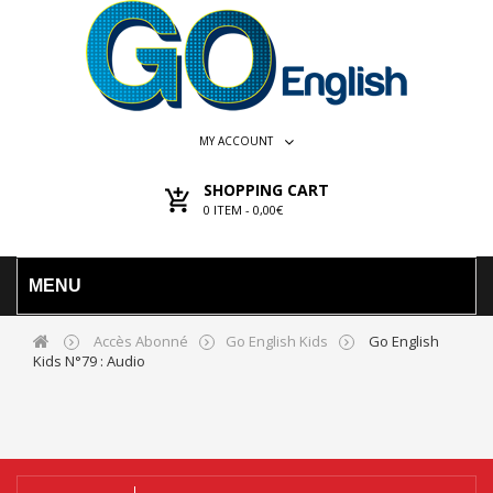
MY ACCOUNT
SHOPPING CART
0
ITEM -
0,00€
MENU
Accès Abonné
Go English Kids
Go English
Kids N°79 : Audio