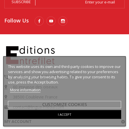
SUBSCRIBE
Follow Us
This website uses its own and third-party cookies to improve our
services and show you advertising related to your preferences
Téléphone : +33 (0)4 78 30 88 49
by analyzing your browsing habits. To give your consent to its
use, press the Accept button.
60 impasse des oiseaux
More information
38500 Coublevie France
CUSTOMIZE COOKIES
contact@lingua-media.com
I ACCEPT
MY ACCOUNT