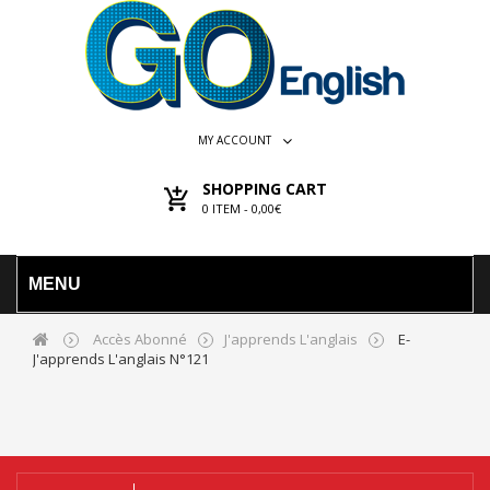
MY ACCOUNT
SHOPPING CART
0
ITEM -
0,00€
MENU
Accès Abonné
J'apprends L'anglais
E-
J'apprends L'anglais N°121