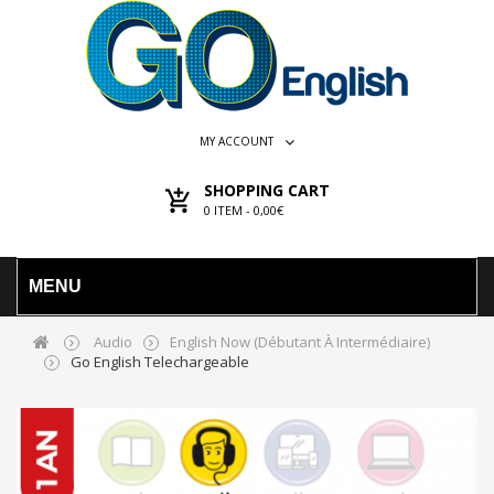
MY ACCOUNT
SHOPPING CART
0
ITEM -
0,00€
MENU
Audio
English Now (débutant À Intermédiaire)
Go English Telechargeable