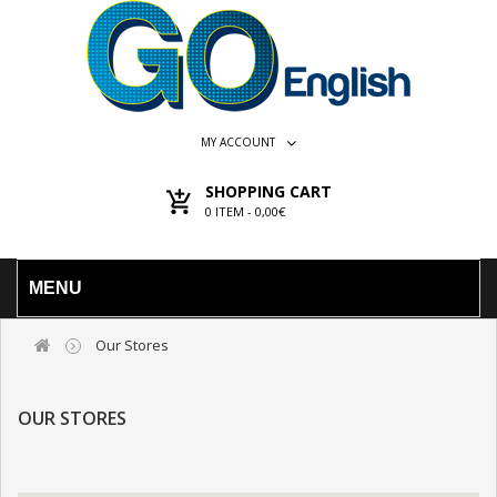
MY ACCOUNT
SHOPPING CART
0
ITEM -
0,00€
MENU
Our Stores
OUR STORES