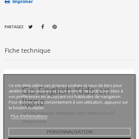
Imprimer
PARTAGEZ
Fiche technique
Ce site Web utilise ses propres cookies et ceux de tiers pour
Go English Kids
en
améliorer nos services et vous montrer des publicités liées à
vos préférences en analysant vos habitudes de navigation.
ligne
Pour donner votre consentement à son utilisation, appuyez sur
le bouton Accepter.
Voici les magazines numériques avec l'audio associé à
Plus d'informations
chaque article.
PERSONNALISATION