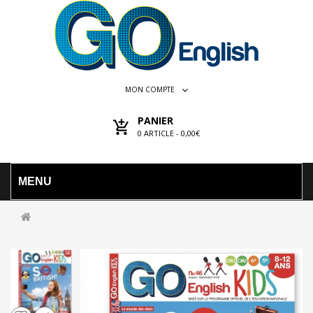
MON COMPTE
PANIER
0
ARTICLE -
0,00€
MENU