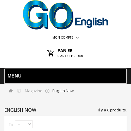
MON COMPTE
PANIER
0
ARTICLE -
0,00€
MENU
Magazine
English Now
ENGLISH NOW
Il y a 6 produits.
Tri