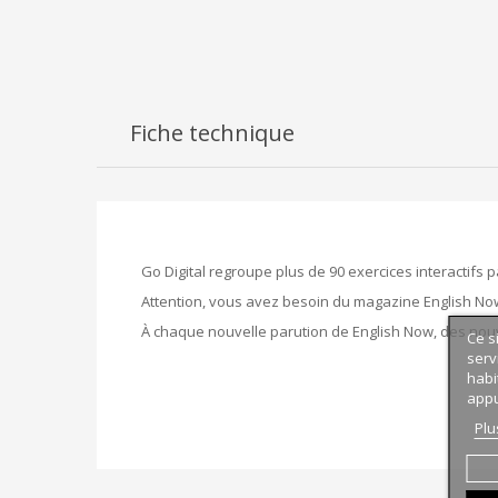
Fiche technique
Go Digital regroupe plus de 90 exercices interactifs 
Attention, vous avez besoin du magazine English No
À chaque nouvelle parution de English Now, des no
Ce s
serv
habi
appu
Plu