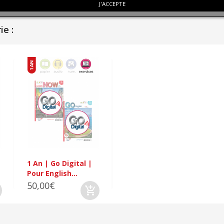
J'ACCEPTE
e :
1 An | Go Digital |
Pour English...
50,00€