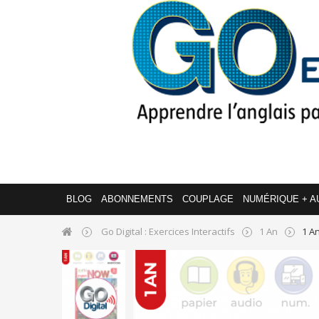
BLOG
ABONNEMENTS
COUPLAGE
NUMÉRIQUE + A
Go Digital : Exercices Interactifs
1 An
1 An