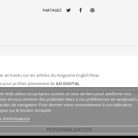
PARTAGEZ
par an basés sur les articles du magazine English Now.
w pour profiter pleinement de
GO DIGITAL.
uveaux exercices sont accessibles depuis votre compte/ Mon espace num
ite Web utilise ses propres cookies et ceux de tiers pour améliorer nos
ices et vous montrer des publicités liées à vos préférences en analysant 
tudes de navigation. Pour donner votre consentement à son utilisation,
yez sur le bouton Accepter.
s d'informations
PERSONNALISATION