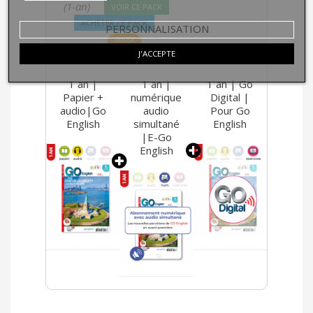
(1-an)
VOIR CE PACK
ACHETER CE PACK
PERSONNALISATION
-69,00€
89,00€
158,00€
J'ACCEPTE
1 an |
1 an |
1 an | Go
Papier +
numérique
Digital |
audio|Go
audio
Pour Go
English
simultané
English
|E-Go
English