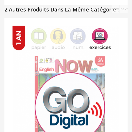
2 Autres Produits Dans La Même Catégorie :
prev
next