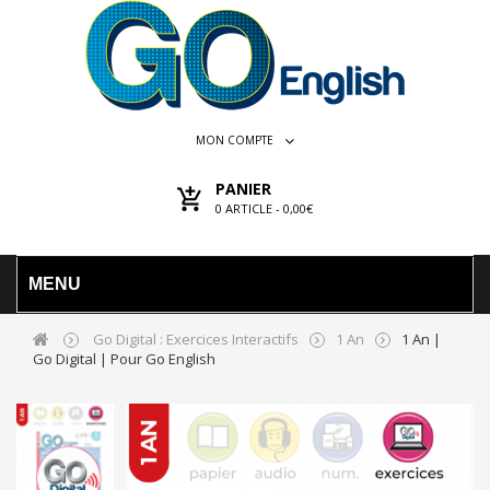
MON COMPTE
PANIER
0
ARTICLE -
0,00€
MENU
Go Digital : Exercices Interactifs
1 An
1 An |
Go Digital | Pour Go English