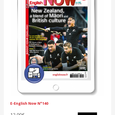
E-English Now N°140
12,00€