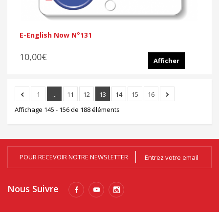
E-English Now N°131
10,00€
Afficher
1
...
11
12
13
14
15
16
Affichage 145 - 156 de 188 éléments
POUR RECEVOIR NOTRE NEWSLETTER
Nous Suivre