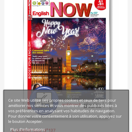
Ce site Web utilise ses propres cookies et ceux de tiers pour
améliorer nos services et vous montrer des publicités liées à
vos préférences en analysant vos habitudes de navigation.
Pour donner votre consentement à son utilisation, appuyez sur
le bouton Accepter.
Plus d'informations
E-English Now N°137