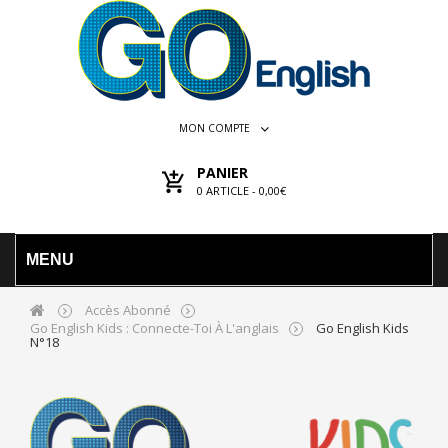
MON COMPTE
PANIER
0
ARTICLE -
0,00€
MENU
Accès Abonné
Go English Kids : Connecte-Toi À L'anglais
Go English Kids
N°18