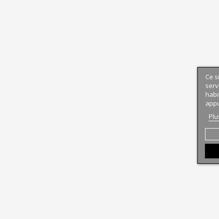
Ce s
serv
habi
appu
Plu