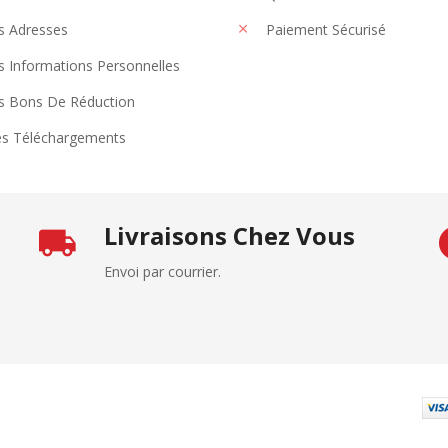
 Adresses
Paiement Sécurisé
 Informations Personnelles
 Bons De Réduction
s Téléchargements
Livraisons Chez Vous
Envoi par courrier.