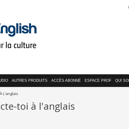
UDIO
AUTRES PRODUITS
ACCÈS ABONNÉ
ESPACE PROF
QUI S
À L'anglais
te-toi à l'anglais