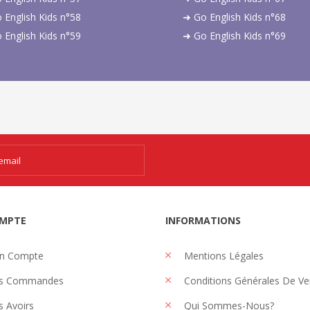
 English Kids n°58
➜ Go English Kids n°68
 English Kids n°59
➜ Go English Kids n°6
9
MPTE
INFORMATIONS
n Compte
Mentions Légales
s Commandes
Conditions Générales De Ve
 Avoirs
Qui Sommes-Nous?