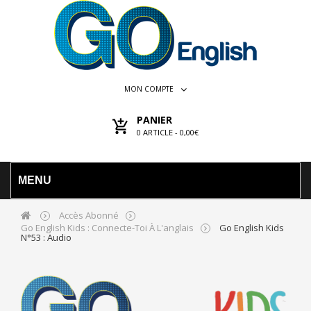
MON COMPTE
PANIER
0
ARTICLE -
0,00€
MENU
Accès Abonné
Go English Kids : Connecte-Toi À L'anglais
Go English Kids
N°53 : Audio