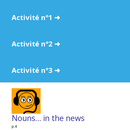
Activité n°1 ➜
Activité n°2 ➜
Activité n°3 ➜
Nouns... in the news
p.4