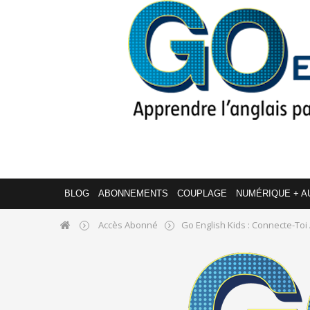
BLOG
ABONNEMENTS
COUPLAGE
NUMÉRIQUE + A
Accès Abonné
Go English Kids : Connecte-Toi 