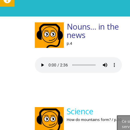
Nouns... in the
news
p.4
Science
How do mountains form? / p.10
Ce s
serv