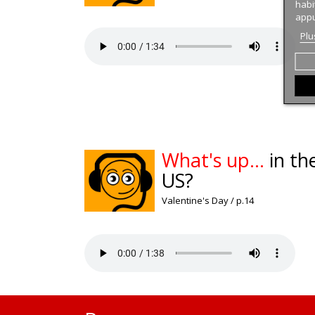
habi
appu
Plu
What's up...
in th
US?
Valentine's Day / p.14