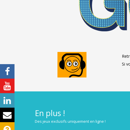
Retr
Si v
En plus !
Des jeux exclusifs uniquement en ligne !