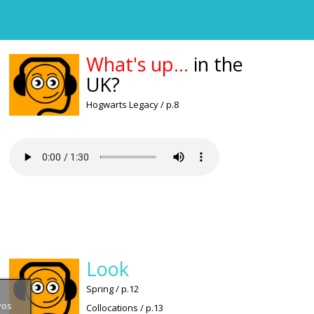
What's up...
in the
UK?
Hogwarts Legacy / p.8
Look
Spring / p.12
vos
Collocations / p.13