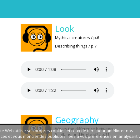
Look
Mythical creatures / p.6
Describing things / p.7
Geography
Whats the difference between
ite Web utilise ses propres cookies et ceux de tiers pour améliorer nos
Scotland and England? / p.11
ices et vous montrer des publicités liées à vos préférences en analysant 