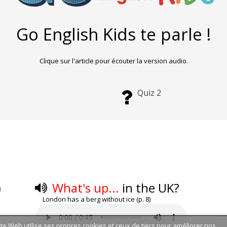
Go English Kids te parle !
Clique sur l'article pour écouter la version audio.
Quiz 2
)
What's up...
in the UK?
London has a berg without ice (p. 8)
ite Web utilise ses propres cookies et ceux de tiers pour améliorer nos