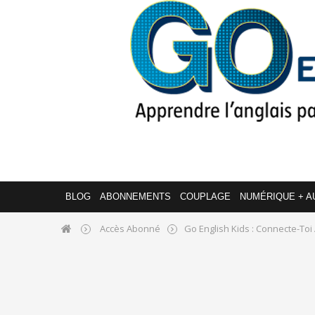
BLOG
ABONNEMENTS
COUPLAGE
NUMÉRIQUE + A
Accès Abonné
Go English Kids : Connecte-Toi 