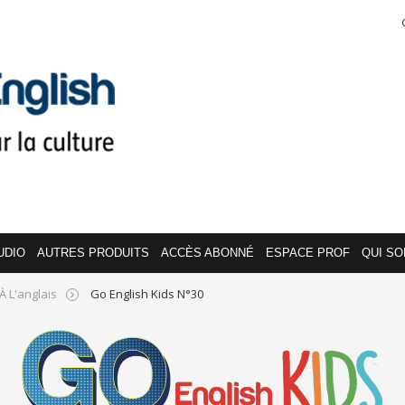
UDIO
AUTRES PRODUITS
ACCÈS ABONNÉ
ESPACE PROF
QUI S
À L'anglais
Go English Kids N°30