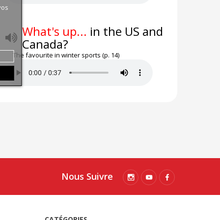
vos
What's up...
in the US and
Canada?
The favourite in winter sports (p. 14)
Nous Suivre
CATÉGORIES