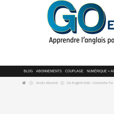
BLOG
ABONNEMENTS
COUPLAGE
NUMÉRIQUE + A
Accès Abonné
Go English Kids : Connecte-Toi 