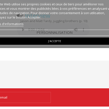
ite Web utilise ses propres cookies et ceux de tiers pour améliorer nos
ices et vous montrer des publicités liées à vos préférences en analysant 
tudes de navigation. Pour donner votre consentement à son utilisation,
Interview
yez sur le bouton Accepter.
Jason and Matt Tardy, juggling brothers (p. 10)
s d'informations
PERSONNALISATION
J'ACCEPTE