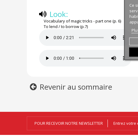
Ce s
serv
Look:
habi
Vocabulary of magic tricks - part one (p. 6)
appu
To lend / to borrow (p.7)
Plu
Revenir au sommaire
POUR RECEVOIR NOTRE NEWSLETTER