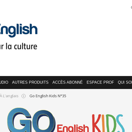
UDIO
AUTRES PRODUITS
ACCÈS ABONNÉ
ESPACE PROF
QUI S
À L'anglais
Go English Kids N°35