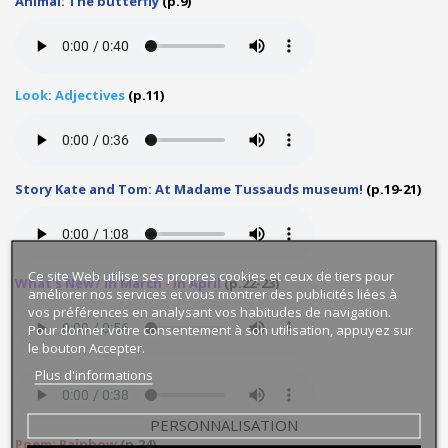
Animal: The butterfly
(p.9)
Look: Adjectives
(p.11)
Story Kate and Tom: At Madame Tussauds museum!
(p.19-21)
Ce site Web utilise ses propres cookies et ceux de tiers pour
What's New? In March - in April
(p.22-23)
améliorer nos services et vous montrer des publicités liées à
vos préférences en analysant vos habitudes de navigation.
Pour donner votre consentement à son utilisation, appuyez sur
le bouton Accepter.
Plus d'informations
PERSONNALISATION
Poem: Rainbow
(p.24)