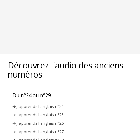
Découvrez l'audio des anciens
numéros
Du n°24 au n°29
➜ J'apprends l'anglais n°24
➜ J'apprends l'anglais n°25
➜ J'apprends l'anglais n°26
➜ J'apprends l'anglais n°27