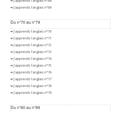
➜ J'apprends l'anglais n°68
➜ J'apprends l'anglais n°69
Du n°70 au n°79
➜ J'apprends l'anglais n°70
➜ J'apprends l'anglais n°71
➜ J'apprends l'anglais n°72
➜ J'apprends l'anglais n°73
➜ J'apprends l'anglais n°74
➜ J'apprends l'anglais n°75
➜ J'apprends l'anglais n°76
➜ J'apprends l'anglais n°77
➜ J'apprends l'anglais n°78
➜ J'apprends l'anglais n°79
Du n°80 au n°89